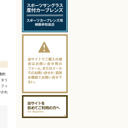
徴的
イタリ
とフィ
持され