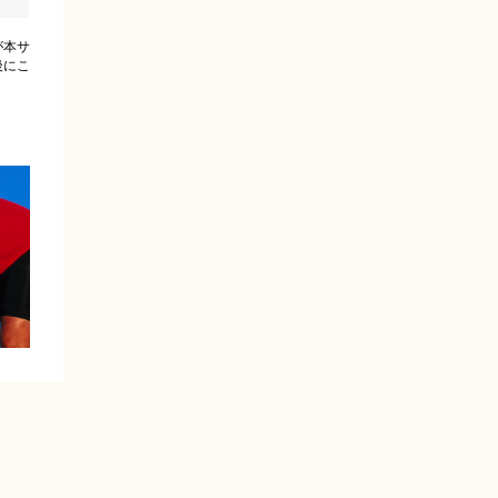
が本サ
後にこ