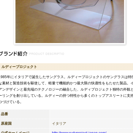
ルディープロジェクト
1985年にイタリアで誕生したサングラス。ルディープロジェクトのサングラスは特
な素材と製造技術を駆使して、軽量で機能的かつ最大限の快適性をもたせた製品。
アンデザインと最先端のテクノロジーの融合した、ルディプロジェクト独特の外観
ーリングを創り出している。ルディーの持つ特性から多くのトップアスリートに支
つづけている。
品番
原産国
イタリア
公式ホームページ
http://www.rudyproject-japan.com/