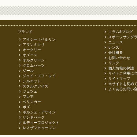
ブランド
コラム&ブログ
スポーツサングラ
アイシー！ベルリン
ニュース
アランミクリ
レンズ
オークリー
会社概要
オズニス
お問い合わせ
オルグリーン
リンク
クロムハーツ
個人情報の保護
ジール
サイトご利用に
ジェイ・エフ・レイ
サイトマップ
シルエット
当サイトを初め
スタルクアイズ
よくあるお問い
ツェツェ
フレア
ベリンガー
ボズ
ポルシェ・デザイン
リンドバーグ
ルディープロジェクト
レスザンヒューマン